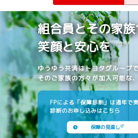
組合員と
その家族
笑顔と安心を
ゆうゆう共済は
トヨタグループ
そのご家族の方々が加入可能な
FPによる「保障診断」は通年で
診断のお申し込みはこちら
保障の見直し