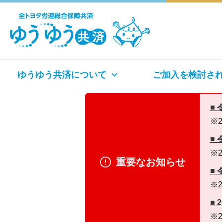
ゆうゆう共済について
ご加入を検討さ
■
※2
■
※2
重要なお知らせ
■
※2
■
※2