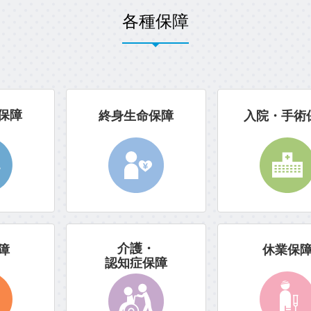
各種保障
保障
終身生命保障
入院・手術
介護・
障
休業保
認知症保障