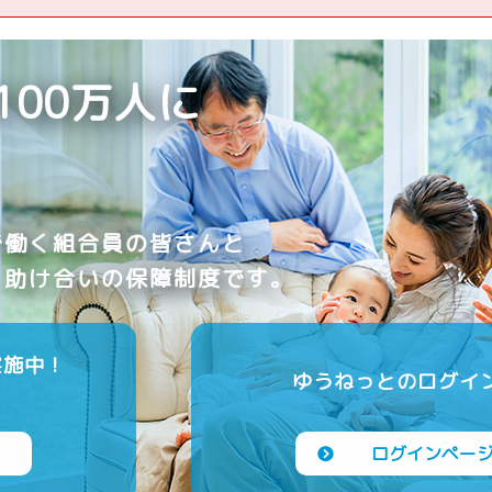
100万人に
で働く
組合員の皆さんと
、
助け合いの保障制度です。
実施中！
ゆうねっとのログイ
ログインペー